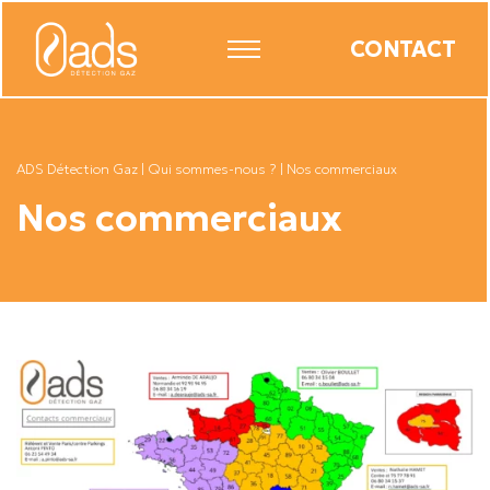
CONTACT
ADS Détection Gaz
|
Qui sommes-nous ?
|
Nos commerciaux
Nos commerciaux