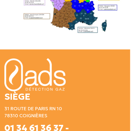
SIÈGE
31 ROUTE DE PARIS RN 10
78310 COIGNIÈRES
01 34 61 36 37 -