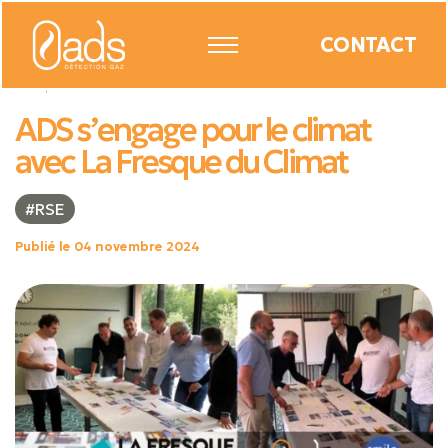
CONTACT
ADS Détection Gaz
|
Nos actualités
|
ADS s’engage pour le climat avec La
Fresque du Climat
ADS s’engage pour le climat
avec La Fresque du Climat
#RSE
Publié le 04 novembre 2024